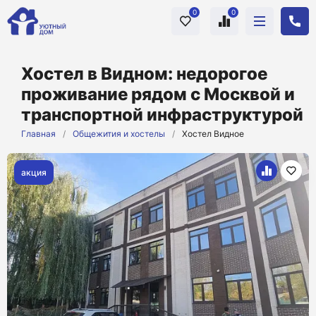
0
0
Хостел в Видном: недорогое
проживание рядом с Москвой и
транспортной инфраструктурой
Главная
/
Общежития и хостелы
/
Хостел Видное
акция
+
11