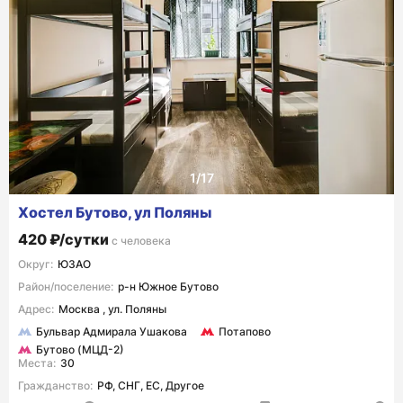
Хостел Бутово, ул Поляны
420 ₽/сутки
с человека
Округ:
ЮЗАО
Район/поселение:
р-н Южное Бутово
Адрес:
Москва , ул. Поляны
Бульвар Адмирала Ушакова
Потапово
Бутово (МЦД-2)
Места:
30
Гражданство:
РФ, СНГ, ЕС, Другое