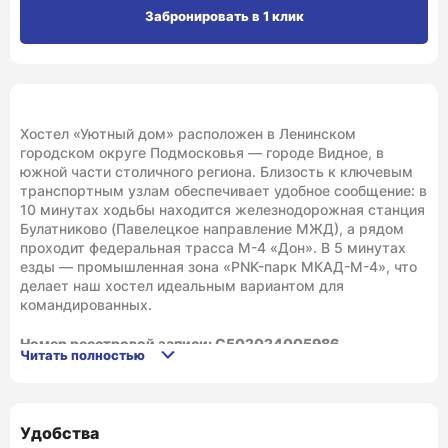
Забронировать в 1 клик
Хостел «Уютный дом» расположен в Ленинском
городском округе Подмосковья — городе Видное, в
южной части столичного региона. Близость к ключевым
транспортным узлам обеспечивает удобное сообщение: в
10 минутах ходьбы находится железнодорожная станция
Булатниково (Павелецкое направление МЖД), а рядом
проходит федеральная трасса М-4 «Дон». В 5 минутах
езды — промышленная зона «PNK-парк МКАД-М-4», что
делает наш хостел идеальным вариантом для
командированных.
Номер реестровой записи: С502024005986,
Читать полностью
https://tourism.fsa.gov.ru/ru/resorts/hotels/44b74711-
c606-11ef-92da-8f1f73c70bd9/about-resort
Для гостей созданы комфортные условия
Удобства
проживания