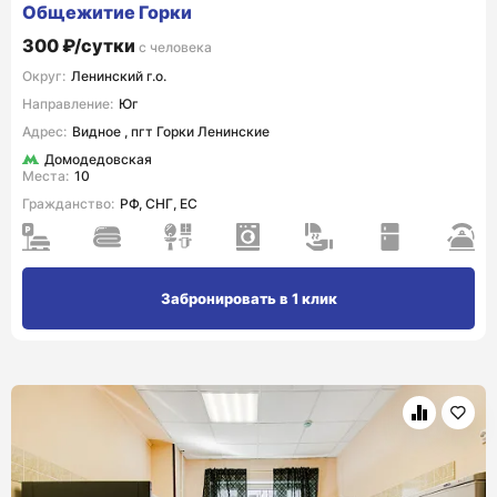
Общежитие Горки
300 ₽/сутки
с человека
Округ:
Ленинский г.о.
Направление:
Юг
Адрес:
Видное , пгт Горки Ленинские
Домодедовская
Места:
10
Гражданство:
РФ, СНГ, ЕС
Забронировать в 1 клик