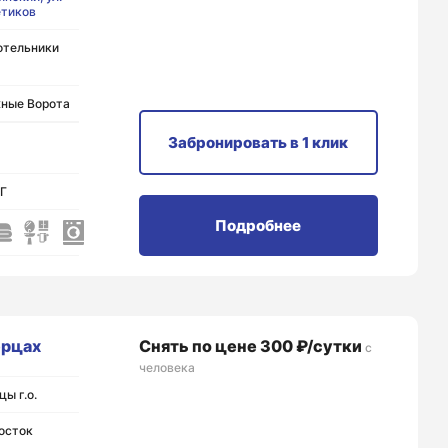
етиков
отельники
ные Ворота
Забронировать
в 1 клик
НГ
Подробнее
ерцах
Снять по цене 300 ₽/сутки
с
человека
ы г.о.
осток