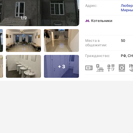
Адрес:
Люберц
Мирны
Котельники
Места в
50
общежитии:
Гражданство:
РФ, СН
+ 3