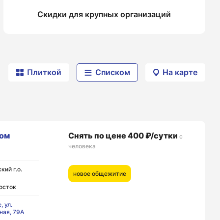
Скидки для крупных организаций
Плиткой
Списком
На карте
ом
Снять по цене 400 ₽/сутки
с
человека
кий г.о.
новое общежитие
осток
, ул.
ная, 79А