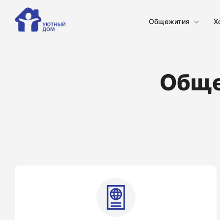
Общежития
Х
Обще