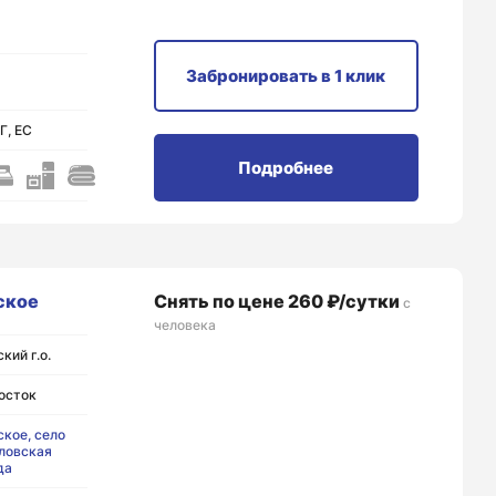
Забронировать
в 1 клик
Г, ЕС
Подробнее
ское
Снять по цене 260 ₽/сутки
с
человека
кий г.о.
осток
кое, село
ловская
да