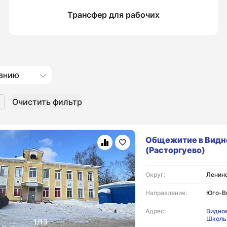
Трансфер для рабочих
анию
Очистить фильтр
Общежитие в Видн
(Расторгуево)
Округ:
Ленинс
Направление:
Юго-В
Адрес:
Видное
Школь