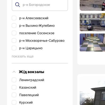
р-н Алексеевский
р-н Выхино-Жулебино
поселение Сосенское
р-н Москворечье-Сабурово
р-н Царицыно
показать еще
Ж/д вокзалы
Ленинградский
Казанский
Павелецкий
Курский