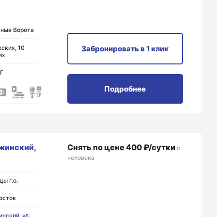
ные Ворота
ских, 10
Забронировать
в 1 клик
их
НГ
Подробнее
жинский,
Снять по цене 400 ₽/сутки
с
человека
ы г.о.
осток
нский, ул.