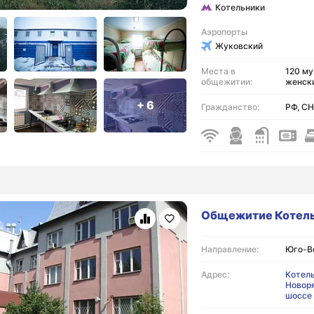
Котельники
Аэропорты
Жуковский
Места в
120 му
общежитии:
женск
+ 6
Гражданство:
РФ, СН
Общежитие Котел
Направление:
Юго-В
Адрес:
Котель
Новор
шоссе