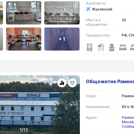
Аэропорты
Жуковский
Места в
20
общежитии:
Гражданство:
РФ, СН
+ 1
Общежитие Рамен
Округ:
Раменс
Направление:
Юго-В
Адрес:
Раменс
Михай
Слобо