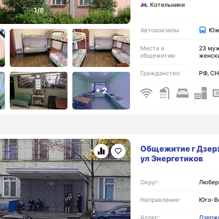
Котельники
Автовокзалы
Юж
Места в
23 муж
общежитии:
женск
Гражданство:
РФ, С
+ 2
Общежитие г Дзер
ул Энергетиков
Округ:
Люберц
Направление:
Юго-В
Адрес:
Дзержи