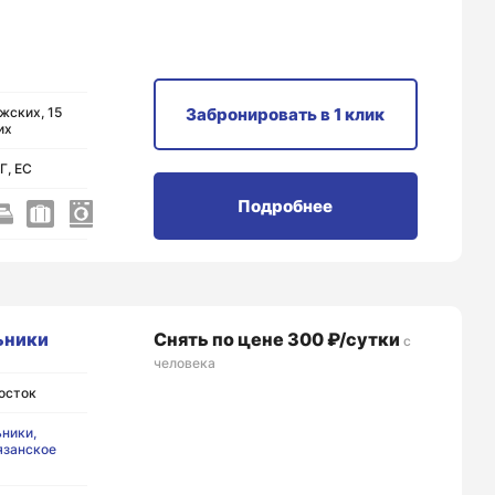
жских, 15
Забронировать
в 1 клик
их
Г, ЕС
Подробнее
ьники
Снять по цене 300 ₽/сутки
с
человека
осток
ники,
язанское