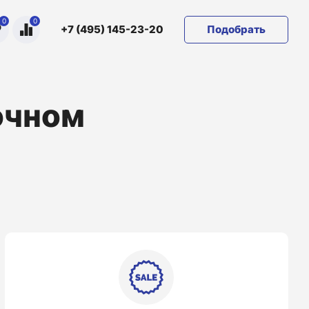
0
0
Подобрать
+7 (495) 145-23-20
очном