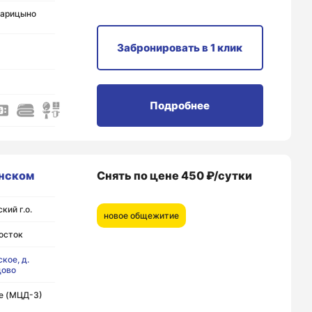
арицыно
Забронировать
в 1 клик
Подробнее
нском
Снять по цене 450 ₽/сутки
кий г.о.
новое общежитие
осток
кое, д.
цово
е (МЦД-3)