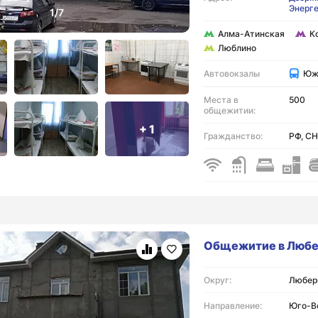
Энерг
Алма-Атинская
К
Люблино
Автовокзалы
Юж
Места в
500
общежитии:
+ 1
Гражданство:
РФ, С
Общежитие в Люб
Округ:
Люберц
Направление:
Юго-В