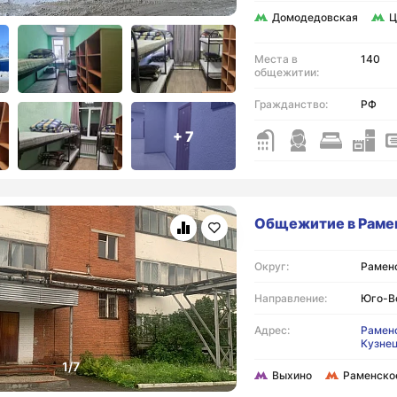
Домодедовская
Ц
Места в
140
общежитии:
Гражданство:
РФ
+ 7
Общежитие в Раме
Округ:
Раменс
Направление:
Юго-В
Адрес:
Раменс
Кузне
Выхино
Раменско