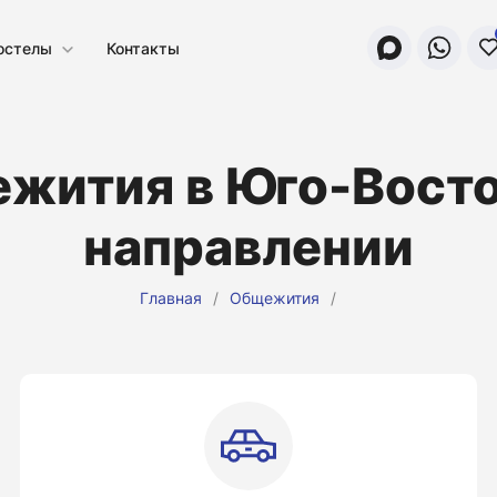
остелы
Контакты
жития в Юго-Вост
направлении
Главная
/
Общежития
/