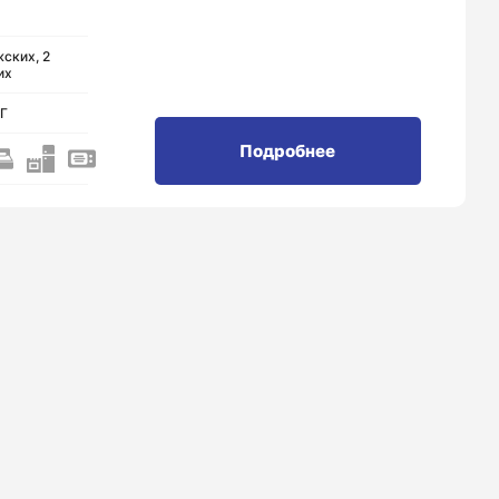
ских, 2
их
НГ
Подробнее