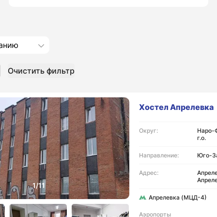
анию
Очистить фильтр
Хостел Апрелевка
Округ:
Наро-
г.о.
Направление:
Юго-З
Адрес:
Апреле
Апреле
Апрелевка (МЦД-4)
Аэропорты