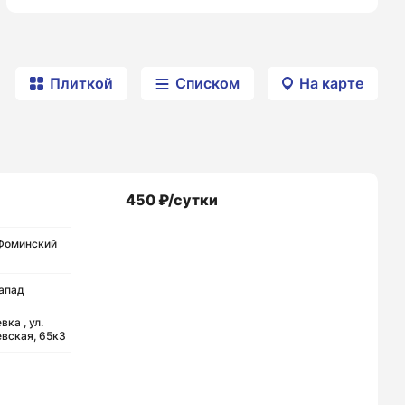
Плиткой
Списком
На карте
450 ₽/сутки
Фоминский
апад
вка , ул.
вская, 65к3