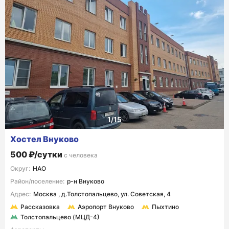
Хостел Внуково
500 ₽/сутки
с человека
Округ:
НАО
Район/поселение:
р-н Внуково
Адрес:
Москва , д.Толстопальцево, ул. Советская, 4
Рассказовка
Аэропорт Внуково
Пыхтино
Толстопальцево (МЦД-4)