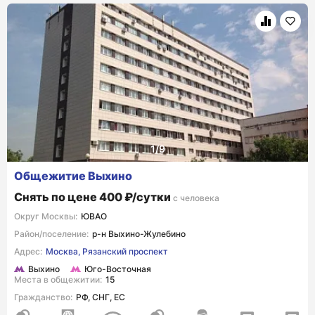
Общежитие Выхино
Снять по цене 400 ₽/сутки
с человека
Округ Москвы:
ЮВАО
Район/поселение:
р-н Выхино-Жулебино
Адрес:
Москва, Рязанский проспект
Выхино
Юго-Восточная
Места в общежитии:
15
Гражданство:
РФ, СНГ, ЕС