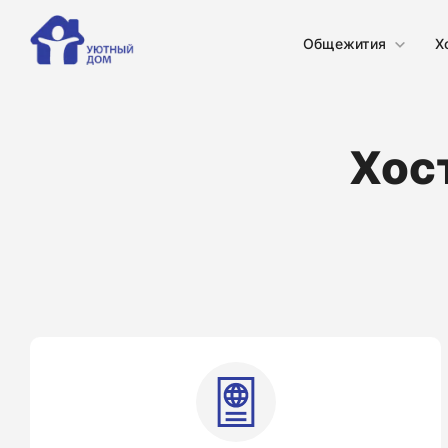
Общежития
Х
Хос