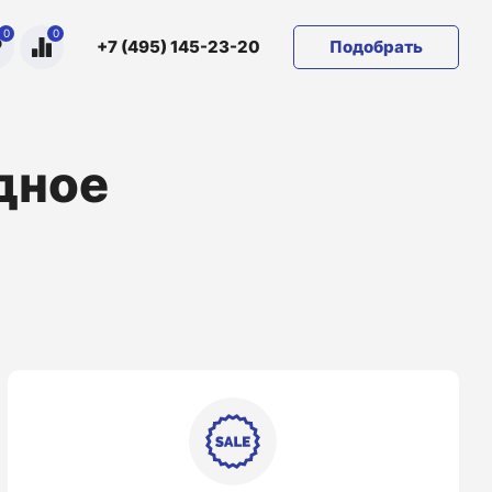
0
0
Подобрать
+7 (495) 145-23-20
дное