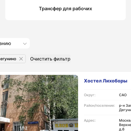
Трансфер для рабочих
анию
Очистить фильтр
Дегунино
Хостел Лихоборы
Округ:
САО
Район/поселение:
р-н За
Дегун
Адрес:
Москва
Верхне
д.6