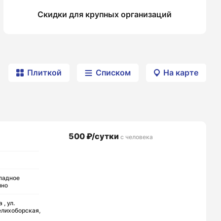
Скидки для крупных организаций
Плиткой
Списком
На карте
500 ₽/сутки
с человека
падное
ино
 , ул.
лихоборская,