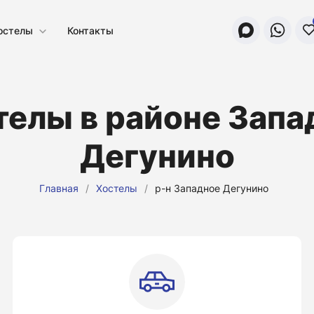
остелы
Контакты
телы в районе Запа
Дегунино
Главная
/
Хостелы
/
р-н Западное Дегунино