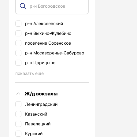
р-н Алексеевский
р-н Выхино-Жулебино
поселение Сосенское
р-н Москворечье-Сабурово
р-н Царицыно
показать еще
Ж/д вокзалы
Ленинградский
Казанский
Павелецкий
Курский