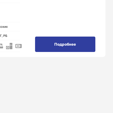
жских
Г, РБ
Подробнее