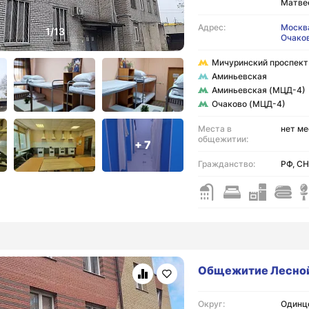
Матве
Адрес:
Москв
Очако
Мичуринский проспект
Аминьевская
Аминьевская (МЦД-4)
Очаково (МЦД-4)
Места в
нет ме
общежитии:
+ 7
Гражданство:
РФ, СН
Общежитие Лесной
Округ:
Одинцо