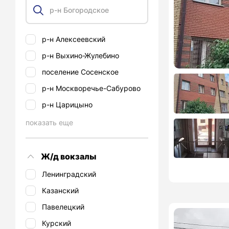
р-н Алексеевский
р-н Выхино-Жулебино
поселение Сосенское
р-н Москворечье-Сабурово
р-н Царицыно
показать еще
Ж/д вокзалы
Ленинградский
Казанский
Павелецкий
Курский