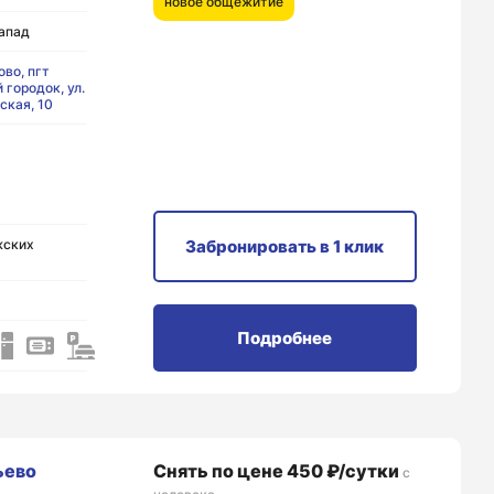
новое общежитие
апад
во, пгт
 городок, ул.
ская, 10
жских
Забронировать
в 1 клик
Подробнее
ьево
Снять по цене 450 ₽/сутки
с