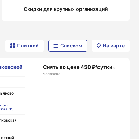
Скидки для крупных организаций
Плиткой
Списком
На карте
лковской
Снять по цене 450 ₽/сутки
с
человека
льяново
, ул.
кая, 15
лковская
сточный