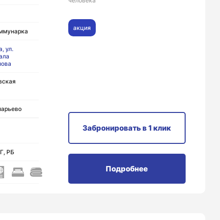
человека
акция
оммунарка
, ул.
ала
лова
вская
ларьево
Забронировать
в 1 клик
Г, РБ
Подробнее