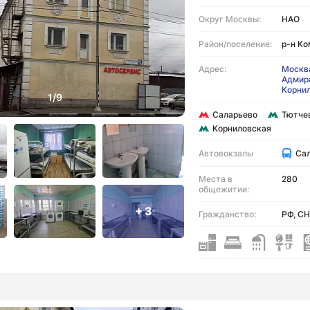
Округ Москвы:
НАО
Район/поселение:
р-н К
Адрес:
Москва
Адмир
Корни
Саларьево
Тютче
Корниловская
Автовокзалы
Са
Места в
280
общежитии:
+ 3
Гражданство:
РФ, СН