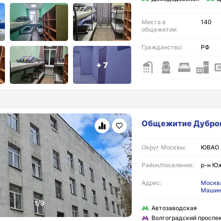
Места в
140
общежитии:
Гражданство:
РФ
+ 7
Общежитие Дубро
Округ Москвы:
ЮВАО
Район/поселение:
р-н Ю
Адрес:
Москва
Машин
Автозаводская
Волгоградский проспе