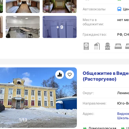
Автовокзалы
Це
Места в
нет ме
общежитии:
+ 9
Гражданство:
РФ, СН
Общежитие в Видн
(Расторгуево)
Округ:
Ленинс
Направление:
Юго-В
Адрес:
Видное
Школь
Домодедовская
Ц