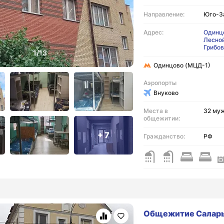
Направление:
Юго-З
Адрес:
Одинцо
Лесной
Грибов
Одинцово (МЦД-1)
Аэропорты
Внуково
Места в
32 му
общежитии:
+ 7
Гражданство:
РФ
Общежитие Салар