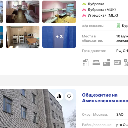
Дубровка
Дубровка (МЦК)
Угрешская (МЦК)
ж/д вокзалы
Ку
+ 3
Места в
10 муж
общежитии:
женск
Гражданство:
РФ, СН
Общежитие на
Аминьевском шос
Округ Москвы:
ЗАО
Район/поселение:
р-н Оч