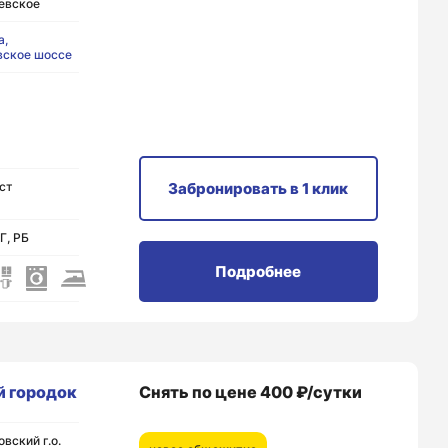
евское
а,
вское шоссе
ст
Забронировать
в 1 клик
Г, РБ
Подробнее
 городок
Снять по цене 400 ₽/сутки
вский г.о.