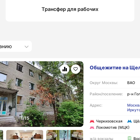
Трансфер для рабочих
анию
Общежитие на Ще
Округ Москвы:
ВАО
Район/поселение:
р-н Го
Адрес:
Москва
Иркутс
Черкизовская
Щё
Локомотив (МЦК)
ж/д вокзалы
Во