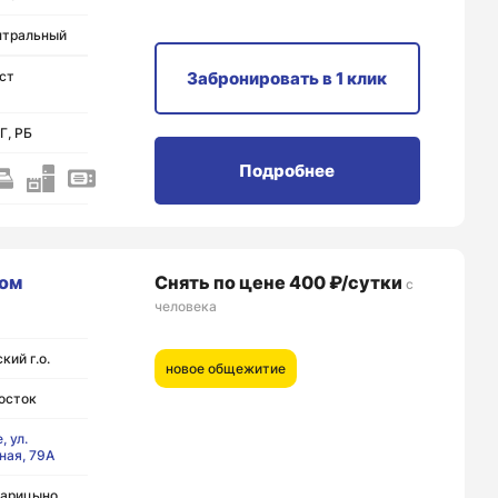
нтральный
ст
Забронировать
в 1 клик
Г, РБ
Подробнее
ом
Снять по цене 400 ₽/сутки
с
человека
кий г.о.
новое общежитие
осток
, ул.
ная, 79А
арицыно