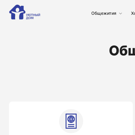
Общежития
Х
Общ