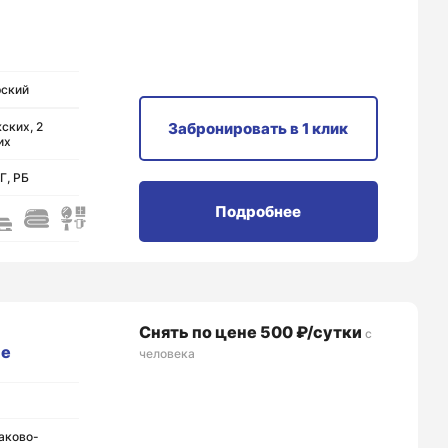
рский
ских, 2
Забронировать
в 1 клик
их
Г, РБ
Подробнее
Снять по цене 500 ₽/сутки
с
се
человека
аково-