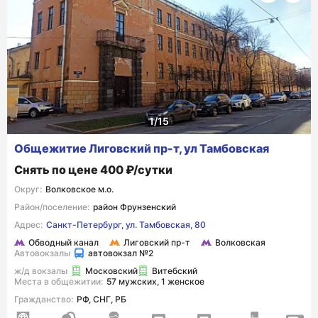
Общежитие Лиговский пр-т, ул Тамбовская
Снять по цене 400 ₽/сутки
Округ:
Волковское м.о.
Район/поселение:
район Фрунзенский
Адрес:
Санкт-Петербург, ул. Тамбовская, 80
Обводный канал
Лиговский пр-т
Волковская
Автовокзалы
автовокзал №2
ж/д вокзалы
Московский
Витебский
Места в общежитии:
57 мужских, 1 женское
Гражданство:
РФ, СНГ, РБ