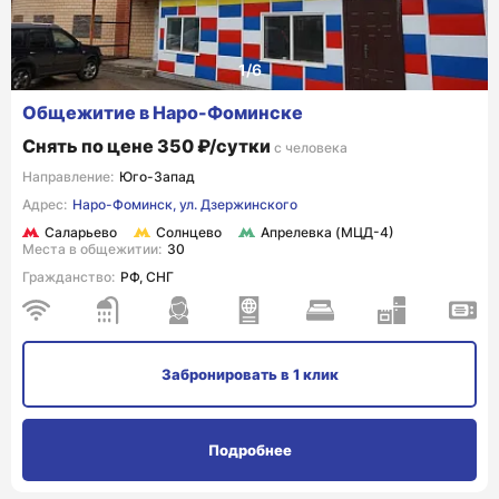
Общежитие в Наро-Фоминске
Снять по цене 350 ₽/сутки
с человека
Направление:
Юго-Запад
Адрес:
Наро-Фоминск, ул. Дзержинского
Саларьево
Солнцево
Апрелевка (МЦД-4)
Места в общежитии:
30
Гражданство:
РФ, СНГ
Забронировать
в 1 клик
Подробнее