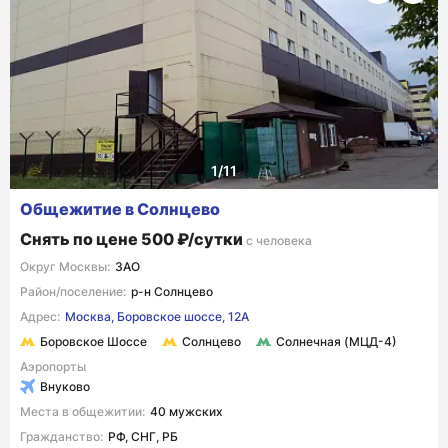
Общежитие в Солнцево
Снять по цене 500 ₽/сутки
с человека
Округ Москвы:
ЗАО
Район/поселение:
р-н Солнцево
Адрес:
Москва, Боровское шоссе, 12А
Боровское Шоссе
Солнцево
Солнечная (МЦД-4)
Аэропорты
Внуково
Места в общежитии:
40 мужских
Гражданство:
РФ, СНГ, РБ