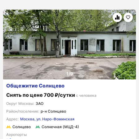
Общежитие Солнцево
Снять по цене 700 ₽/сутки
с человека
Округ Москвы:
ЗАО
Район/поселение:
р-н Солнцево
Адрес:
Москва, ул. Наро-Фоминская
Солнцево
Солнечная (МЦД-4)
Аэропорты