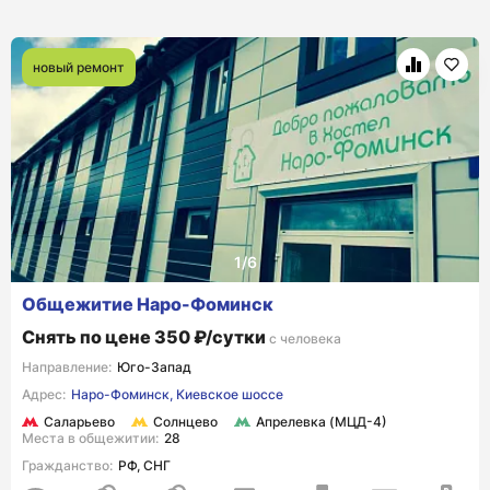
новый ремонт
Общежитие Наро-Фоминск
Снять по цене 350 ₽/сутки
с человека
Направление:
Юго-Запад
Адрес:
Наро-Фоминск, Киевское шоссе
Саларьево
Солнцево
Апрелевка (МЦД-4)
Места в общежитии:
28
Гражданство:
РФ, СНГ