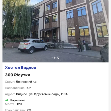
Хостел Видное
300 ₽/сутки
Округ:
Ленинский г.о.
Направление:
Юг
Адрес:
Видное , ул. Фруктовые сады, 110А
Царицыно
Места:
120
Гражданство:
РФ