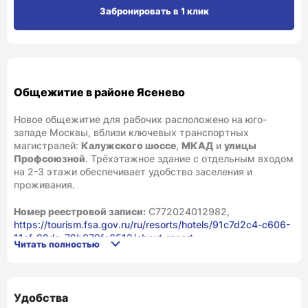
Забронировать в 1 клик
Общежитие в районе Ясенево
Новое общежитие для рабочих расположено на юго-
западе Москвы, вблизи ключевых транспортных
магистралей:
Калужского шоссе
,
МКАД
и
улицы
Профсоюзной
. Трёхэтажное здание с отдельным входом
на 2-3 этажи обеспечивает удобство заселения и
проживания.
Номер реестровой записи:
С772024012982,
https://tourism.fsa.gov.ru/ru/resorts/hotels/91c7d2c4-c606-
11ef-92da-79b079fa6512/about-resort
Читать полностью
Преимущества сети «Уютный дом»
Доступные цены при высоком уровне комфорта.
Удобства