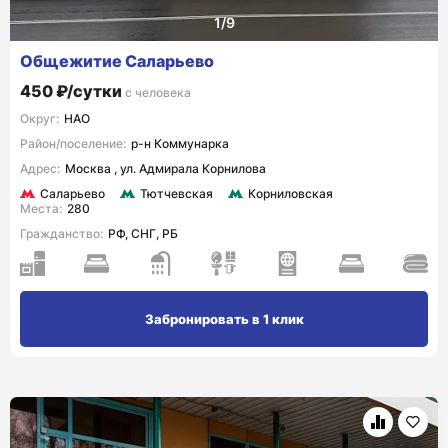
Общежитие Саларьево
450 ₽/сутки
с человека
Округ:
НАО
Район/поселение:
р-н Коммунарка
Адрес:
Москва , ул. Адмирала Корнилова
Саларьево
Тютчевская
Корниловская
Места:
280
Гражданство:
РФ, СНГ, РБ
Забронировать в 1 клик