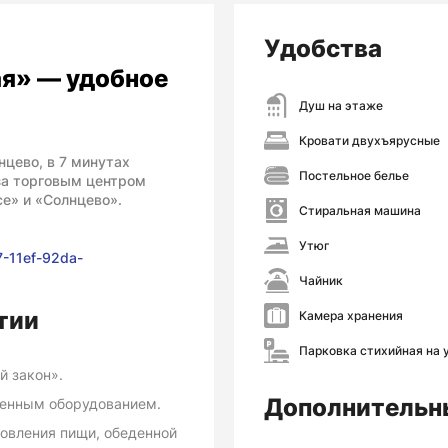
Удобства
я» — удобное
Душ на этаже
Кровати двухъярусные
цево, в 7 минутах
Постельное белье
за торговым центром
е» и «Солнцево».
Стиральная машина
Утюг
07-11ef-92da-
Чайник
тии
Камера хранения
Парковка стихийная на 
й закон».
Дополнительн
венным оборудованием.
товления пищи, обеденной