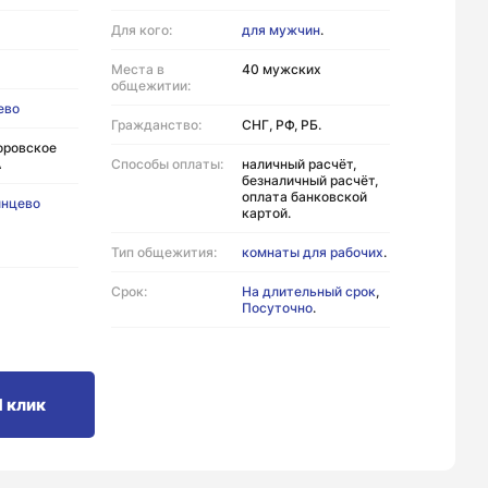
Для кого:
для мужчин
.
Места в
40 мужских
общежитии:
ево
Гражданство:
СНГ, РФ, РБ.
оровское
А
Способы оплаты:
наличный расчёт,
безналичный расчёт,
оплата банковской
лнцево
картой.
Тип общежития:
комнаты для рабочих
.
Срок:
На длительный срок
,
Посуточно
.
1 клик