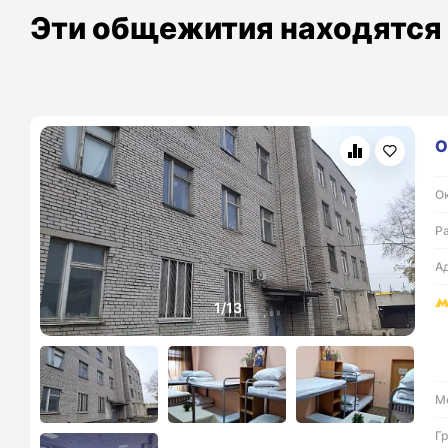
Эти общежития находятся
О
Ок
Р
А
М
Г