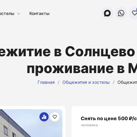
остелы
Контакты
житие в Солнцево
проживание в 
Главная
/
Общежития и хостелы
/
Общежит
Снять по цене 500 ₽/
человека