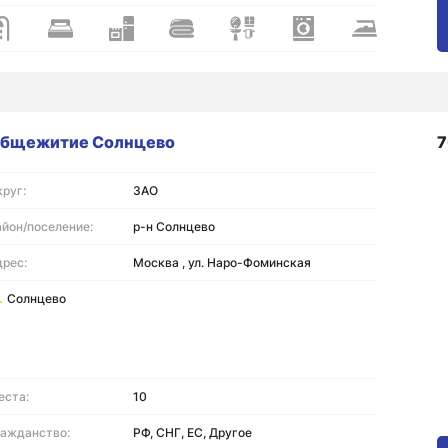
бщежитие Солнцево
7
руг:
ЗАО
айон/поселение:
р-н Солнцево
дрес:
Москва , ул. Наро-Фоминская
Солнцево
еста:
10
ражданство:
РФ, СНГ, ЕС, Другое