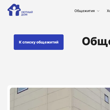
Общежития
Х
Обще
К списку общежитий