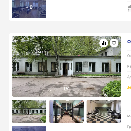
+ 9
О
Ок
Р
А
М
Г