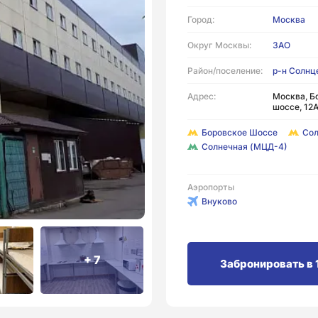
Город:
Москва
Округ Москвы:
ЗАО
Район/поселение:
р-н Солнц
Адрес:
Москва, Б
шоссе, 12
Боровское Шоссе
Со
Солнечная (МЦД-4)
Аэропорты
Внуково
+ 7
Забронировать в 