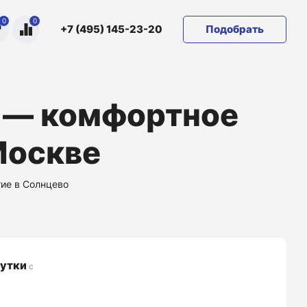
0
0
Подобрать
+7 (495) 145-23-20
 — комфортное
Москве
ие в Солнцево
сутки
с