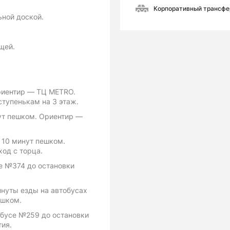
Корпоративный трансфе
ьной доской.
щей.
риентир — ТЦ METRO.
ступенькам на 3 этаж.
ут пешком. Ориентир —
 10 минут пешком.
од с торца.
е №374 до остановки
инуты езды на автобусах
ешком.
обусе №259 до остановки
тия.