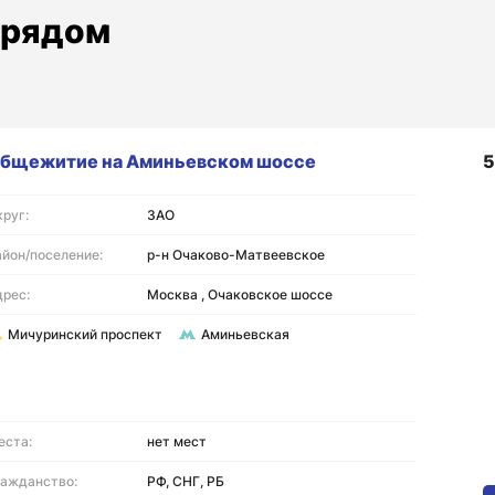
 рядом
бщежитие на Аминьевском шоссе
5
руг:
ЗАО
айон/поселение:
р-н Очаково-Матвеевское
дрес:
Москва , Очаковское шоссе
Мичуринский проспект
Аминьевская
еста:
нет мест
ражданство:
РФ, СНГ, РБ